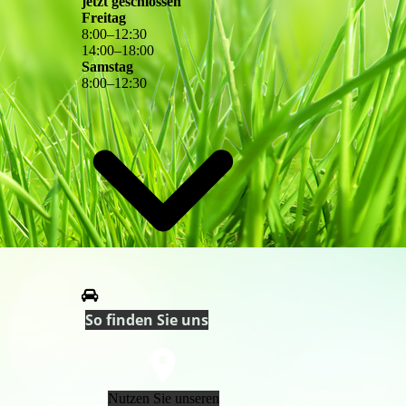
jetzt geschlossen
Freitag
8
:
00
–
12
:
30
14
:
00
–
18
:
00
Samstag
8
:
00
–
12
:
30
So finden Sie uns
Nutzen Sie unseren